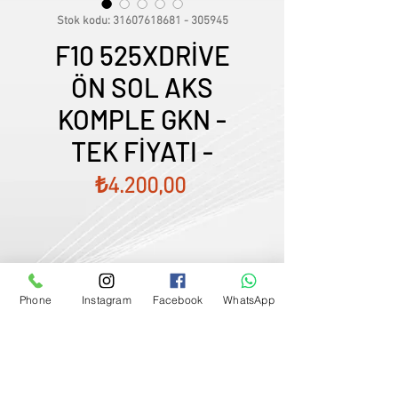
Stok kodu: 31607618681 - 305945
F10 525XDRİVE
ÖN SOL AKS
KOMPLE GKN -
TEK FİYATI -
Fiyat
₺4.200,00
Phone
Instagram
Facebook
WhatsApp
Satış Temsilcimizle Görüşün
0507833
-
33
-
96
FİYATLARIMIZ GÜNCEL