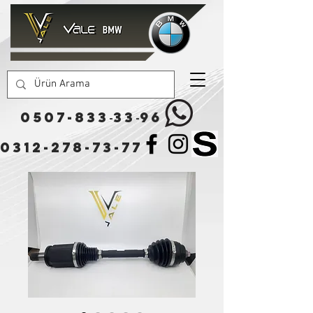
0507-833
33
96
-
-
0312-278-73-77