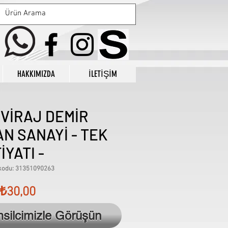
HAKKIMIZDA
İLETİŞİM
 VİRAJ DEMİR
AN SANAYİ - TEK
İYATI -
kodu: 31351090263
Fiyat
₺30,00
msilcimizle Görüşün