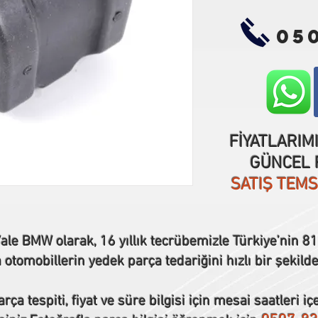
05
FİYATLARIM
GÜNCEL F
SATIŞ TEM
ale BMW olarak, 16 yıllık tecrübemizle Türkiye’nin 81 
tomobillerin yedek parça tedariğini hızlı bir şekilde
rça tespiti, fiyat ve süre bilgisi için mesai saatleri iç