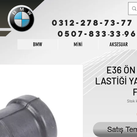
0312-278-73-77
0507-833
33
96
-
-
BMW
MİNİ
AKSESUAR
E36 ÖN
LASTİĞİ Y
F
Stok 
Satış Te