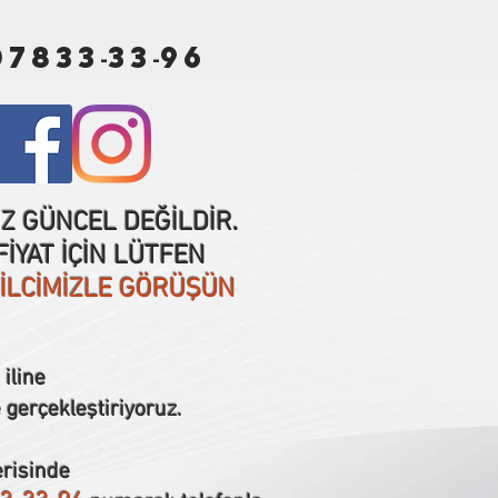
07833
33
96
-
-
IZ GÜNCEL DEĞİLDİR.
İYAT İÇİN LÜTFEN
SİLCİMİZLE GÖRÜŞÜN
iline
 gerçekleştiriyoruz.
erisinde