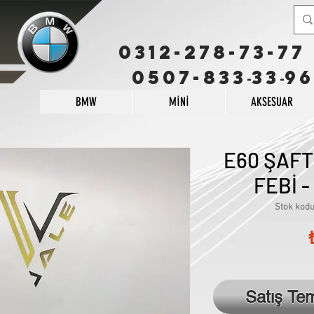
0312-278-73-77
0507-833
33
96
-
-
BMW
MİNİ
AKSESUAR
E60 ŞAFT
FEBİ -
Stok kodu
Satış Te