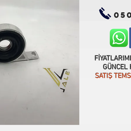
05
FİYATLARIM
GÜNCEL F
SATIŞ TEM