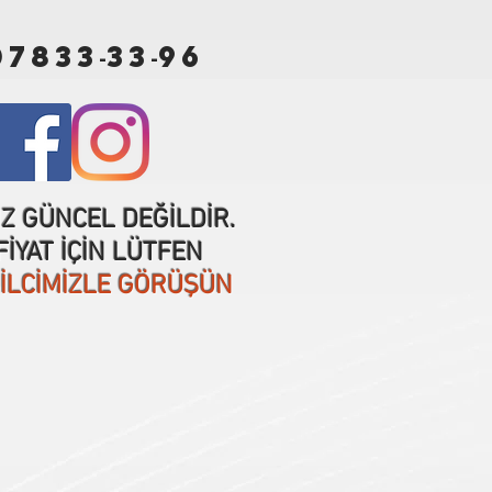
07833
33
96
-
-
IZ GÜNCEL DEĞİLDİR.
İYAT İÇİN LÜTFEN
SİLCİMİZLE GÖRÜŞÜN