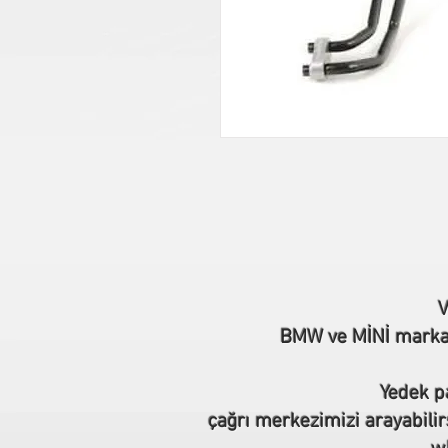
V
BMW ve MİNİ marka o
Yedek pa
çağrı merkezimizi arayabilir