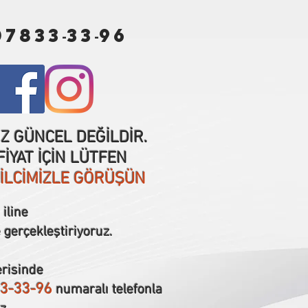
07833
33
96
-
-
IZ GÜNCEL DEĞİLDİR.
İYAT İÇİN LÜTFEN
SİLCİMİZLE GÖRÜŞÜN
iline
 gerçekleştiriyoruz.
erisinde
3-33-96
numaralı telefonla