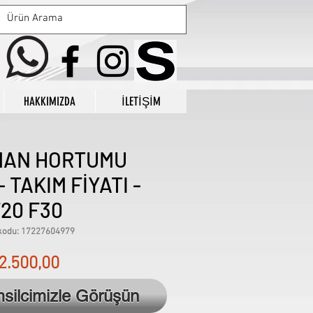
HAKKIMIZDA
İLETİŞİM
MAN HORTUMU
 TAKIM FİYATI -
20 F30
kodu: 17227604979
Fiyat
2.500,00
msilcimizle Görüşün