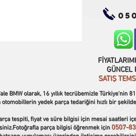
05
FİYATLARIM
GÜNCEL F
SATIŞ TEM
ale BMW olarak, 16 yıllık tecrübemizle Türkiye’nin 81 
tomobillerin yedek parça tedariğini hızlı bir şekilde
rça tespiti, fiyat ve süre bilgisi için mesai saatleri iç
0507-83
siniz.Fotoğrafla parça bilgisi öğrenmek için