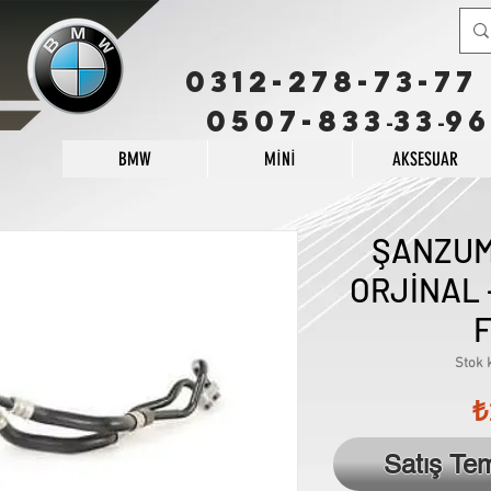
0312-278-73-77
0507-833
33
96
-
-
BMW
MİNİ
AKSESUAR
ŞANZU
ORJİNAL -
F
Stok 
₺
Satış Te