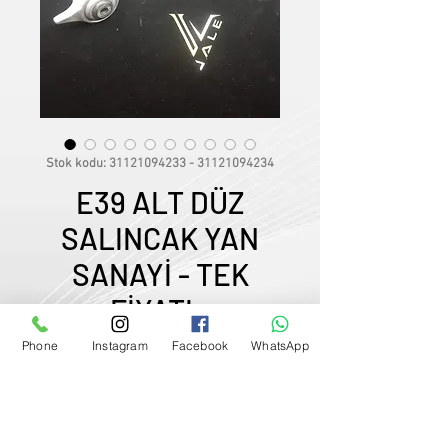
Stok kodu: 31121094233 - 31121094234
E39 ALT DÜZ
SALINCAK YAN
SANAYİ - TEK
FİYATI -
Satış Temsilcimizle Görüşün
Fiyat
₺280,00
Phone
Instagram
Facebook
WhatsApp
0507833
-
33
-
96
FİYATLARIMIZ GÜNCEL