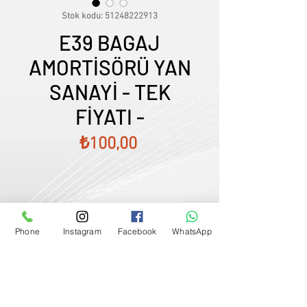
Stok kodu: 51248222913
E39 BAGAJ
AMORTİSÖRÜ YAN
SANAYİ - TEK
FİYATI -
Fiyat
₺100,00
Phone
Instagram
Facebook
WhatsApp
Satış Temsilcimizle Görüşün
0507833
-
33
-
96
FİYATLARIMIZ GÜNCEL