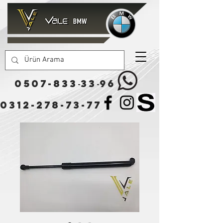
0507-833
33
96
-
-
0312-278-73-77