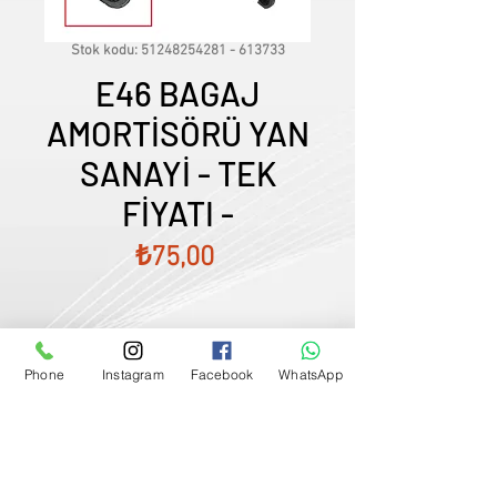
Stok kodu: 51248254281 - 613733
E46 BAGAJ
AMORTİSÖRÜ YAN
SANAYİ - TEK
FİYATI -
Fiyat
₺75,00
Phone
Instagram
Facebook
WhatsApp
Satış Temsilcimizle Görüşün
0507833
-
33
-
96
FİYATLARIMIZ GÜNCEL