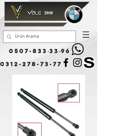
0507-833
33
96
-
-
0312-278-73-77