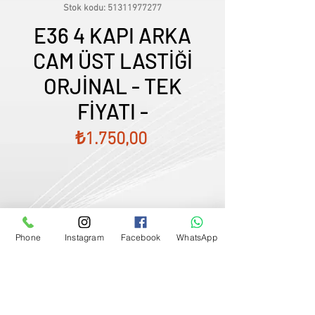
Stok kodu: 51311977277
E36 4 KAPI ARKA
CAM ÜST LASTİĞİ
ORJİNAL - TEK
FİYATI -
Fiyat
₺1.750,00
Phone
Instagram
Facebook
WhatsApp
Satış Temsilcimizle Görüşün
0507833
-
33
-
96
FİYATLARIMIZ GÜNCEL