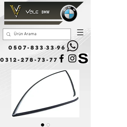
0507-833
33
96
-
-
0312-278-73-77