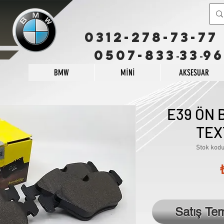
0312-278-73-77
0507-833
33
96
-
-
BMW
MİNİ
AKSESUAR
E39 ÖN 
TEX
Stok kodu
Satış Te