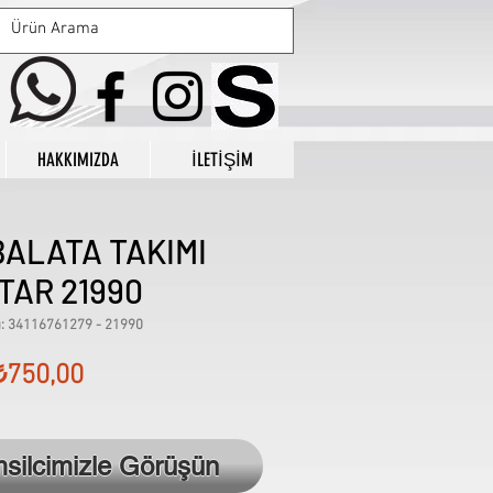
HAKKIMIZDA
İLETİŞİM
BALATA TAKIMI
TAR 21990
: 34116761279 - 21990
Fiyat
₺750,00
msilcimizle Görüşün