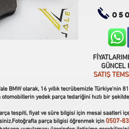
05
FİYATLARIM
GÜNCEL F
SATIŞ TEM
ale BMW olarak, 16 yıllık tecrübemizle Türkiye’nin 81 
tomobillerin yedek parça tedariğini hızlı bir şekilde
rça tespiti, fiyat ve süre bilgisi için mesai saatleri iç
0507-83
siniz.Fotoğrafla parça bilgisi öğrenmek için