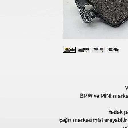
V
BMW ve MİNİ marka o
Yedek pa
çağrı merkezimizi arayabilir