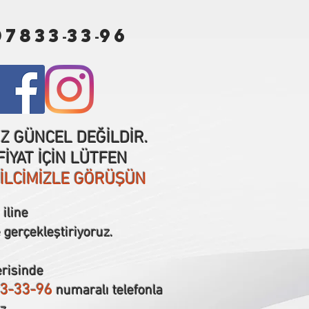
07833
33
96
-
-
IZ GÜNCEL DEĞİLDİR.
İYAT İÇİN LÜTFEN
SİLCİMİZLE GÖRÜŞÜN
iline
 gerçekleştiriyoruz.
erisinde
3-33-96
numaralı telefonla