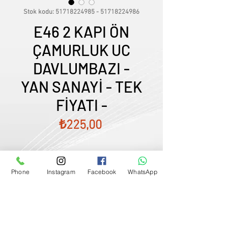
Stok kodu: 51718224985 - 51718224986
E46 2 KAPI ÖN
ÇAMURLUK UC
DAVLUMBAZI -
YAN SANAYİ - TEK
FİYATI -
Fiyat
₺225,00
Phone
Instagram
Facebook
WhatsApp
Satış Temsilcimizle Görüşün
0507833
-
33
-
96
FİYATLARIMIZ GÜNCEL