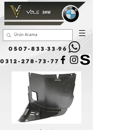
0507-833
33
96
-
-
0312-278-73-77