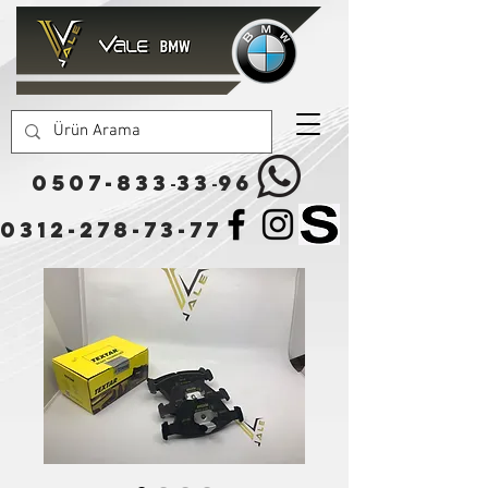
0507-833
33
96
-
-
0312-278-73-77