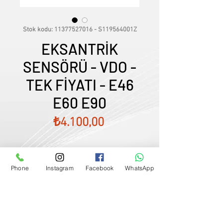
Stok kodu: 11377527016 - S119564001Z
EKSANTRİK
SENSÖRÜ - VDO -
TEK FİYATI - E46
E60 E90
Fiyat
₺4.100,00
Phone
Instagram
Facebook
WhatsApp
Satış Temsilcimizle Görüşün
0507833
-
33
-
96
FİYATLARIMIZ GÜNCEL