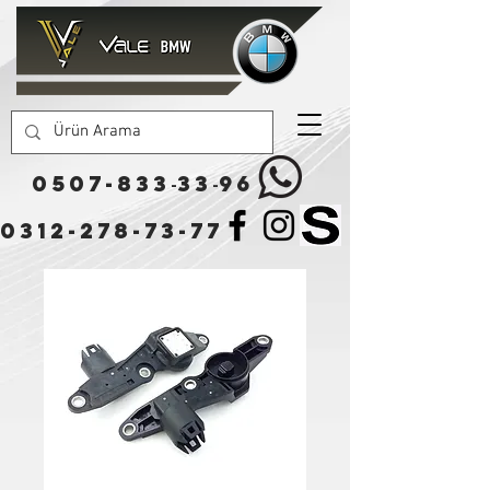
0507-833
33
96
-
-
0312-278-73-77