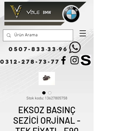
0507-833
33
96
-
-
0312-278-73-77
Stok kodu: 13627805758
EKSOZ BASINÇ
SEZİCİ ORJİNAL -
TEK FİYATI - E90