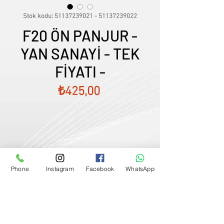
Stok kodu: 51137239021 - 51137239022
F20 ÖN PANJUR -
YAN SANAYİ - TEK
FİYATI -
Fiyat
₺425,00
Phone
Instagram
Facebook
WhatsApp
Satış Temsilcimizle Görüşün
0507833
-
33
-
96
FİYATLARIMIZ GÜNCEL