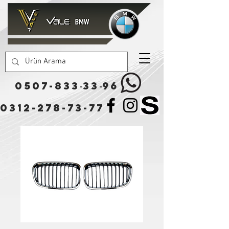
0507-833
33
96
-
-
0312-278-73-77