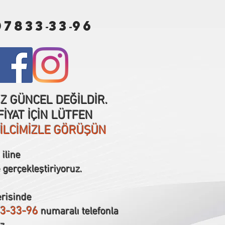
07833
33
96
-
-
IZ GÜNCEL DEĞİLDİR.
İYAT İÇİN LÜTFEN
SİLCİMİZLE GÖRÜŞÜN
iline
 gerçekleştiriyoruz.
erisinde
3-33-96
numaralı telefonla