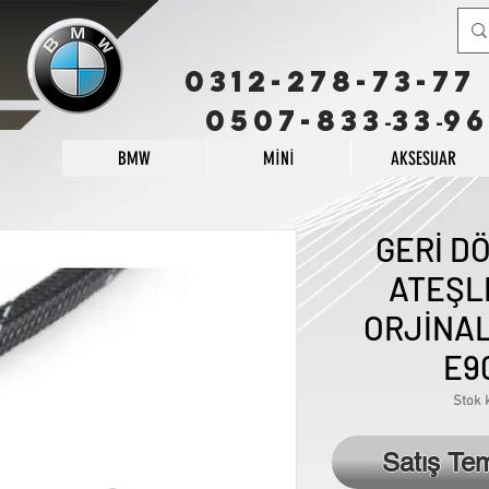
0312-278-73-77
0507-833
33
96
-
-
BMW
MİNİ
AKSESUAR
GERİ D
ATEŞL
ORJİNAL 
E9
Stok 
₺
Satış Te