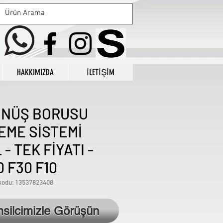
HAKKIMIZDA
İLETİŞİM
ÖNÜŞ BORUSU
EME SİSTEMİ
- TEK FİYATI -
0 F30 F10
kodu: 13537823408
Fiyat
1.350,00
msilcimizle Görüşün