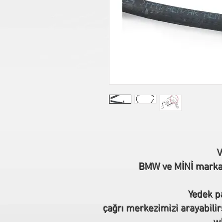
V
BMW ve MİNİ marka o
Yedek pa
çağrı merkezimizi arayabilir