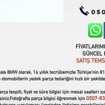
05
FİYATLARIM
GÜNCEL F
SATIŞ TEM
ale BMW olarak, 16 yıllık tecrübemizle Türkiye’nin 81 
tomobillerin yedek parça tedariğini hızlı bir şekilde
rça tespiti, fiyat ve süre bilgisi için mesai saatleri iç
0507-83
siniz.Fotoğrafla parça bilgisi öğrenmek için