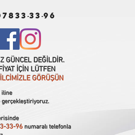
07833
33
96
-
-
IZ GÜNCEL DEĞİLDİR.
İYAT İÇİN LÜTFEN
SİLCİMİZLE GÖRÜŞÜN
iline
 gerçekleştiriyoruz.
erisinde
3-33-96
numaralı telefonla