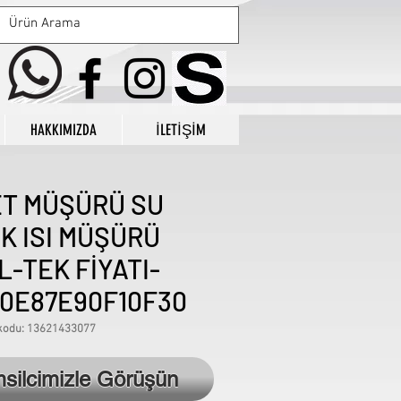
HAKKIMIZDA
İLETİŞİM
T MÜŞÜRÜ SU
K ISI MÜŞÜRÜ
-TEK FİYATI-
0E87E90F10F30
kodu: 13621433077
Fiyat
₺925,00
msilcimizle Görüşün