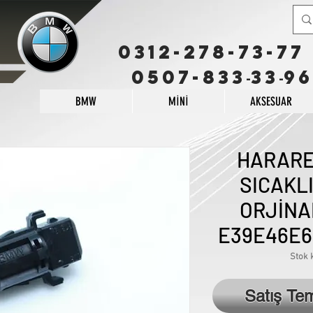
0312-278-73-77
0507-833
33
96
-
-
BMW
MİNİ
AKSESUAR
HARARE
SICAKLI
ORJİNAL
E39E46E6
Stok 
Satış Te