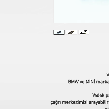
V
BMW ve MİNİ marka o
Yedek pa
çağrı merkezimizi arayabilir