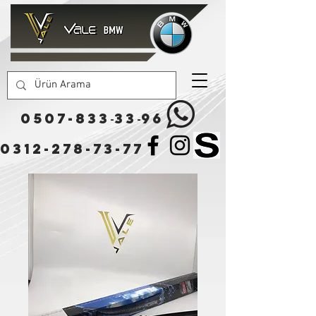
0507-833
33
96
-
-
0312-278-73-77