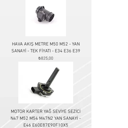
HAVA AKIŞ METRE M50 M52 - YAN
SANAYİ - TEK FİYATI - E34 E36 E39
Fiyat
₺825,00
MOTOR KARTER YAĞ SEVİYE SEZİCİ
N47 M52 M54 M47N2 YAN SANAYİ -
E46 E60E87E90F10X5