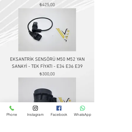
Fiyat
₺425,00
EKSANTRİK SENSÖRÜ M50 M52 YAN
SANAYİ - TEK FİYATI - E34 E36 E39
Fiyat
₺300,00
Phone
Instagram
Facebook
WhatsApp
E36 E46 HAVA AKIŞ METRE M52 M54