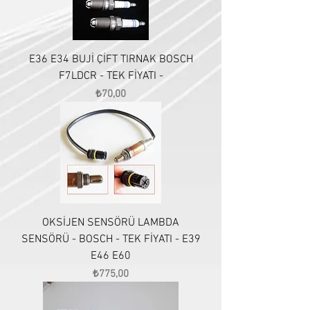
E36 E34 BUJİ ÇİFT TIRNAK BOSCH
F7LDCR - TEK FİYATI -
Fiyat
₺70,00
OKSİJEN SENSÖRÜ LAMBDA
SENSÖRÜ - BOSCH - TEK FİYATI - E39
E46 E60
Fiyat
₺775,00