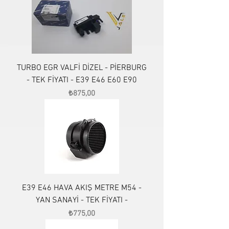
TURBO EGR VALFİ DİZEL - PİERBURG
- TEK FİYATI - E39 E46 E60 E90
Fiyat
₺875,00
E39 E46 HAVA AKIŞ METRE M54 -
YAN SANAYİ - TEK FİYATI -
Fiyat
₺775,00