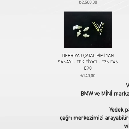
Fiyat
₺2.500,00
Hızlı Bakış
DEBRİYAJ ÇATAL PİMİ YAN
SANAYİ - TEK FİYATI - E36 E46
E90
Fiyat
₺140,00
V
BMW ve MİNİ marka o
Yedek pa
çağrı merkezimizi arayabilir
wh