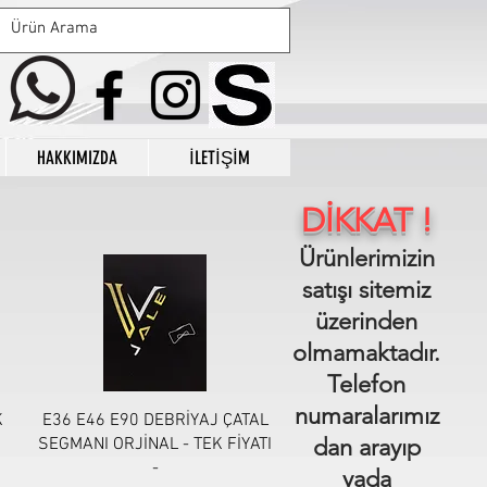
HAKKIMIZDA
İLETİŞİM
DİKKAT !
Ürünlerimizin
satışı sitemiz
üzerinden
olmamaktadır.
Telefon
numaralarımız
Hızlı Bakış
K
E36 E46 E90 DEBRİYAJ ÇATAL
dan arayıp
0
SEGMANI ORJİNAL - TEK FİYATI
-
yada