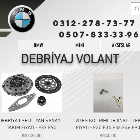
0312-278-73-77
0507-833
33
96
-
-
BMW
MİNİ
AKSESUAR
DEBRİYAJ VOLANT
Hızlı Bakış
Hızlı Bakış
DEBRİYAJ SETİ - YAN SANAYİ -
VİTES KOL PİMİ ORJİNAL - TE
TAKIM FİYATI - E87 E90
FİYATI - E30 E34 E36 E46 E9
Fiyat
Fiyat
₺2.525,00
₺140,00