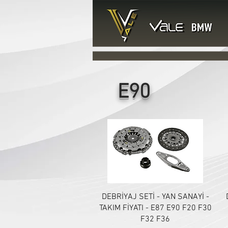
E90
Hızlı Bakış
DEBRİYAJ SETİ - YAN SANAYİ -
TAKIM FİYATI - E87 E90 F20 F30
F32 F36