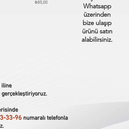
Fiyat
₺85,00
Whatsapp
üzerinden
bize ulaşıp
ürünü satın
alabilirsiniz.
iline
 gerçekleştiriyoruz.
erisinde
3-33-96
numaralı telefonla
z.