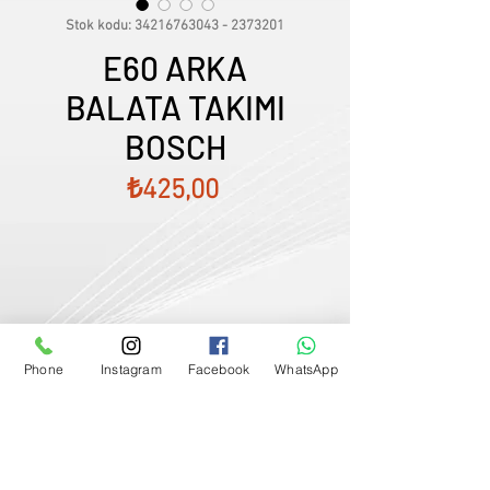
Stok kodu: 34216763043 - 2373201
E60 ARKA
BALATA TAKIMI
BOSCH
Fiyat
₺425,00
Phone
Instagram
Facebook
WhatsApp
Satış Temsilcimizle Görüşün
0507833
-
33
-
96
FİYATLARIMIZ GÜNCEL