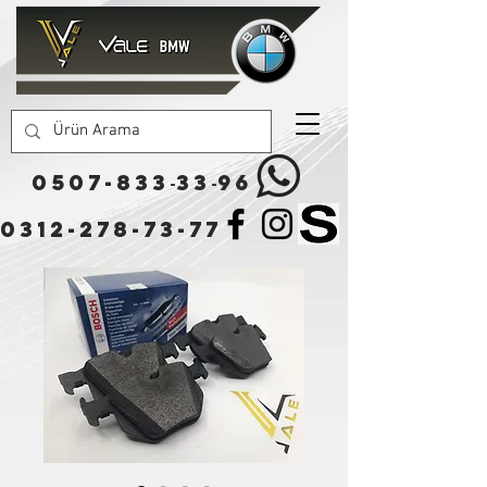
0507-833
33
96
-
-
0312-278-73-77