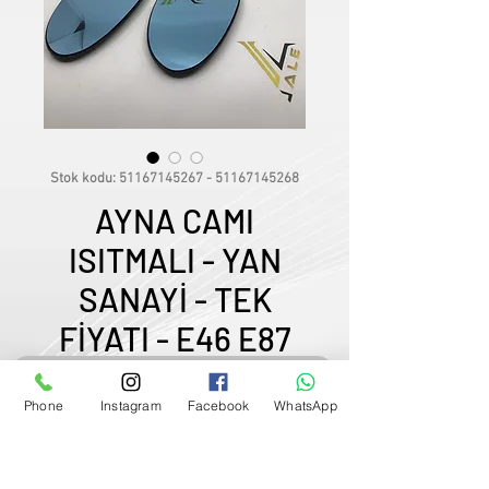
Stok kodu: 51167145267 - 51167145268
AYNA CAMI
ISITMALI - YAN
SANAYİ - TEK
FİYATI - E46 E87
E90
Satış Temsilcimizle Görüşün
Phone
Instagram
Facebook
WhatsApp
Fiyat
₺300,00
0507833
-
33
-
96