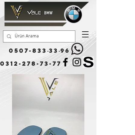
0507-833
33
96
-
-
0312-278-73-77