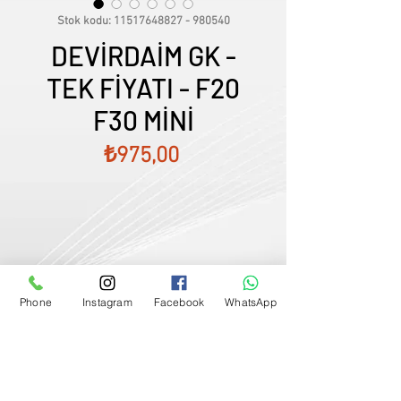
Stok kodu: 11517648827 - 980540
DEVİRDAİM GK -
TEK FİYATI - F20
F30 MİNİ
Fiyat
₺975,00
Phone
Instagram
Facebook
WhatsApp
Satış Temsilcimizle Görüşün
0507833
-
33
-
96
FİYATLARIMIZ GÜNCEL