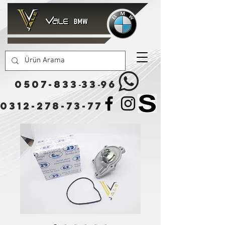
0507-833
33
96
-
-
0312-278-73-77