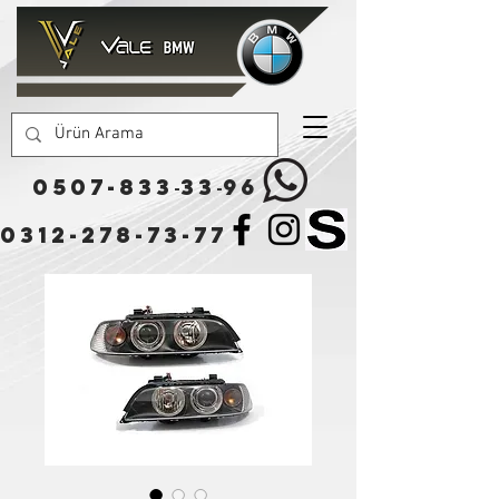
0507-833
33
96
-
-
0312-278-73-77