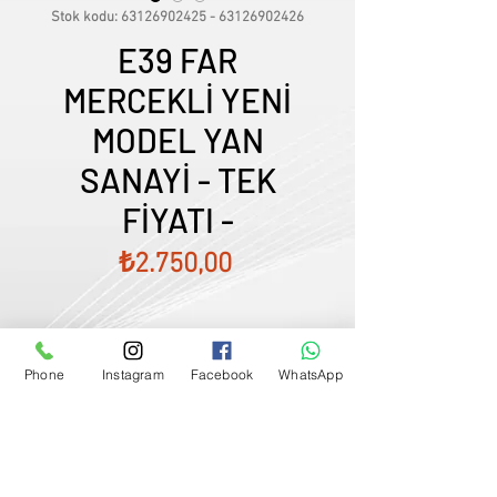
Stok kodu: 63126902425 - 63126902426
E39 FAR
MERCEKLİ YENİ
MODEL YAN
SANAYİ - TEK
FİYATI -
Fiyat
₺2.750,00
Phone
Instagram
Facebook
WhatsApp
Satış Temsilcimizle Görüşün
0507833
-
33
-
96
FİYATLARIMIZ GÜNCEL