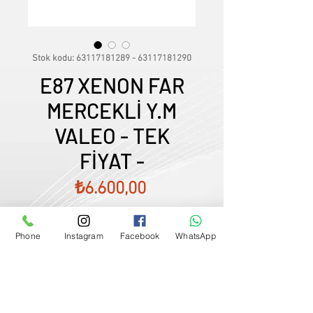
Stok kodu: 63117181289 - 63117181290
E87 XENON FAR
MERCEKLİ Y.M
VALEO - TEK
FİYAT -
Fiyat
₺6.600,00
Phone
Instagram
Facebook
WhatsApp
Satış Temsilcimizle Görüşün
0507833
-
33
-
96
FİYATLARIMIZ GÜNCEL