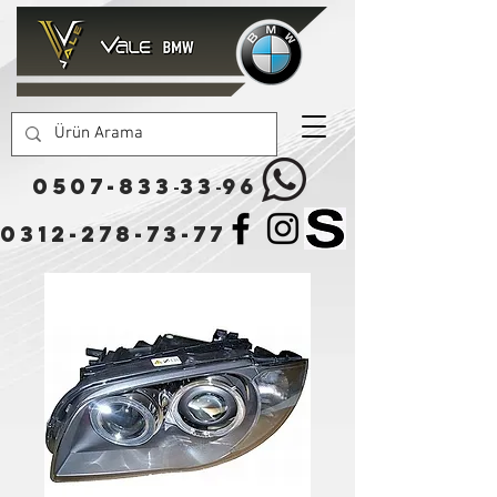
0507-833
33
96
-
-
0312-278-73-77