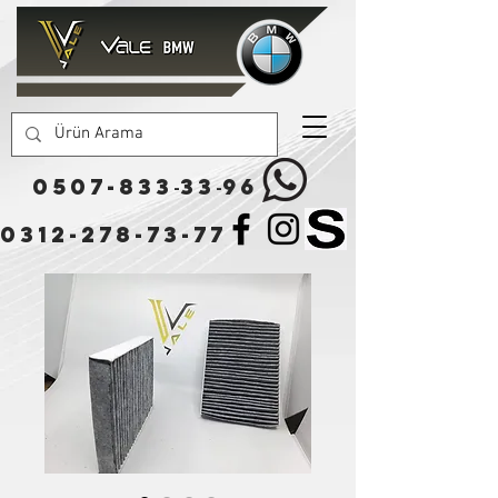
0507-833
33
96
-
-
0312-278-73-77