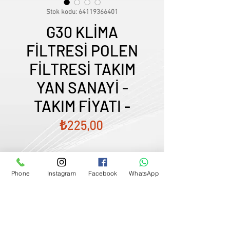
Stok kodu: 64119366401
G30 KLİMA
FİLTRESİ POLEN
FİLTRESİ TAKIM
YAN SANAYİ -
TAKIM FİYATI -
Fiyat
₺225,00
Phone
Instagram
Facebook
WhatsApp
Satış Temsilcimizle Görüşün
0507833
-
33
-
96
FİYATLARIMIZ GÜNCEL