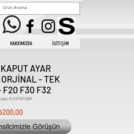
HAKKIMIZDA
İLETİŞİM
 KAPUT AYAR
 ORJİNAL - TEK
- F20 F30 F32
kodu: 51237291089
Fiyat
₺200,00
msilcimizle Görüşün