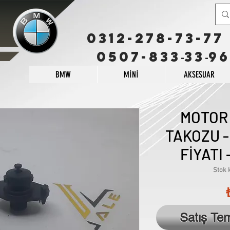
0312-278-73-77
0507-833
33
96
-
-
BMW
MİNİ
AKSESUAR
MOTOR
TAKOZU -
FİYATI 
Stok 
Satış Te