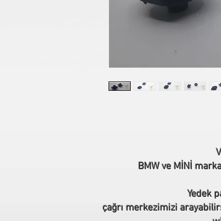
V
BMW ve MİNİ marka o
Yedek pa
çağrı merkezimizi arayabilir