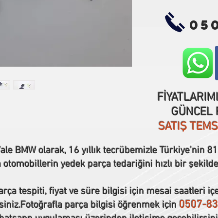
05
FİYATLARIM
GÜNCEL F
SATIŞ TEM
ale BMW olarak, 16 yıllık tecrübemizle Türkiye’nin 81 
tomobillerin yedek parça tedariğini hızlı bir şekilde
rça tespiti, fiyat ve süre bilgisi için mesai saatleri iç
0507-83
siniz.Fotoğrafla parça bilgisi öğrenmek için