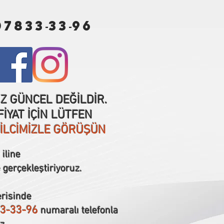
07833
33
96
-
-
IZ GÜNCEL DEĞİLDİR.
İYAT İÇİN LÜTFEN
SİLCİMİZLE GÖRÜŞÜN
iline
 gerçekleştiriyoruz.
erisinde
3-33-96
numaralı telefonla