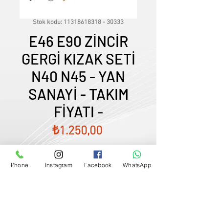
Stok kodu: 11318618318 - 30333
E46 E90 ZİNCİR
GERGİ KIZAK SETİ
N40 N45 - YAN
SANAYİ - TAKIM
FİYATI -
Fiyat
₺1.250,00
Phone
Instagram
Facebook
WhatsApp
Satış Temsilcimizle Görüşün
0507833
-
33
-
96
FİYATLARIMIZ GÜNCEL