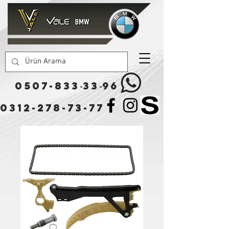
0507-833
33
96
-
-
0312-278-73-77